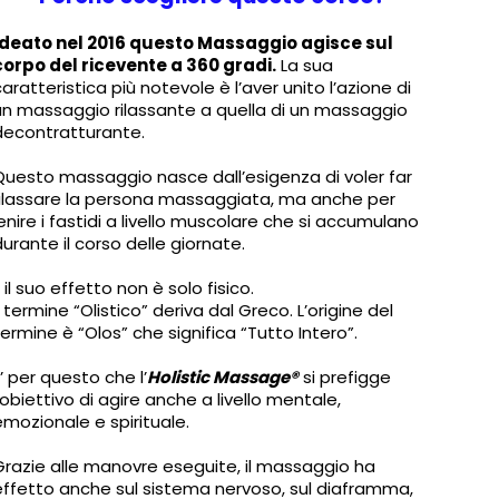
Ideato nel 2016 questo Massaggio agisce sul
corpo del ricevente a 360 gradi.
La sua
caratteristica più notevole è l’aver unito l’azione di
un massaggio rilassante a quella di un massaggio
decontratturante.
Questo massaggio nasce dall’esigenza di voler far
rilassare la persona massaggiata, ma anche per
lenire i fastidi a livello muscolare che si accumulano
durante il corso delle giornate.
 il suo effetto non è solo fisico.
Il termine “Olistico” deriva dal Greco. L’origine del
termine è “Olos” che significa “Tutto Intero”.
E’ per questo che l’
Holistic Massage®
si prefigge
l’obiettivo di agire anche a livello mentale,
emozionale e spirituale.
Grazie alle manovre eseguite, il massaggio ha
effetto anche sul sistema nervoso, sul diaframma,