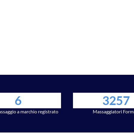
6
3257
assaggio a marchio registrato
Massaggiatori Form