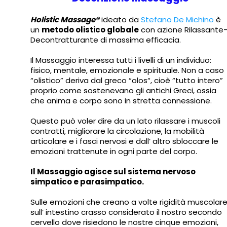
Holistic Massage®
ideato da
Stefano De Michino
è
un
metodo olistico globale
con azione Rilassante
Decontratturante di massima efficacia.
Il Massaggio interessa tutti i livelli di un individuo:
fisico, mentale, emozionale e spirituale. Non a caso
“olistico” deriva dal greco “olos“, cioè “tutto intero”
proprio come sostenevano gli antichi Greci, ossia
che anima e corpo sono in stretta connessione.
Questo può voler dire da un lato rilassare i muscoli
contratti, migliorare la circolazione, la mobilità
articolare e i fasci nervosi e dall’ altro sbloccare le
emozioni trattenute in ogni parte del corpo.
Il Massaggio agisce sul sistema nervoso
simpatico e parasimpatico.
Sulle emozioni che creano a volte rigidità muscolare
sull’ intestino crasso considerato il nostro secondo
cervello dove risiedono le nostre cinque emozioni,