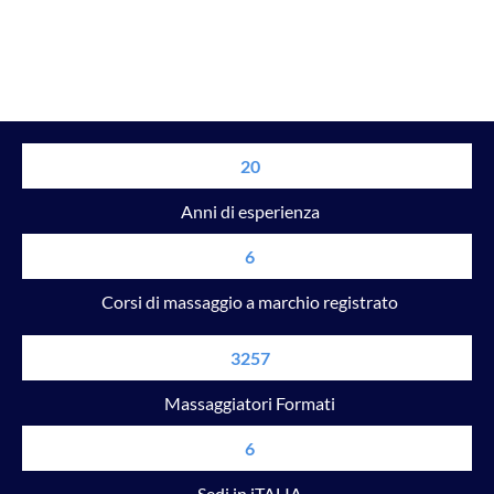
20
Anni di esperienza
6
Corsi di massaggio a marchio registrato
3257
Massaggiatori Formati
6
Sedi in iTALIA