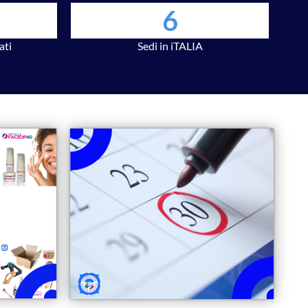
6
ati
Sedi in iTALIA