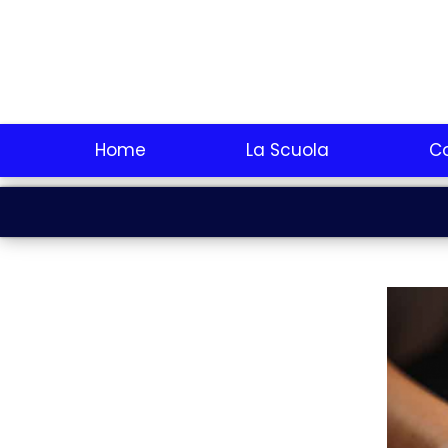
Home
La Scuola
Co