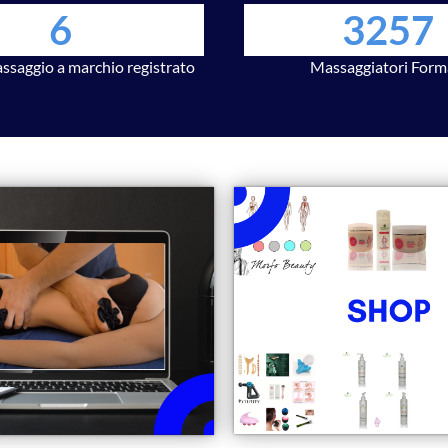
6
3257
assaggio a marchio registrato
Massaggiatori Form